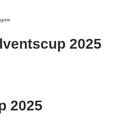
egorie
dventscup 2025
p 2025