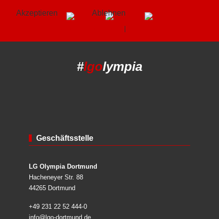
Akzeptieren
Ablehnen
Weitere Informationen
|
Impressum
#
lgo
lympia
Geschäftsstelle
LG Olympia Dortmund
Hacheneyer Str. 88
44265 Dortmund
+49 231 22 52 444-0
info@lgo-dortmund.de