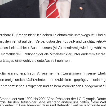
nhard Bußmann nicht in Sachen Leichtathletik unterwegs ist. Und dar
rn, denn er ist auf dem Verbandstag des Fußball- und Leichtathletik
bands-Leichtathletik-Ausschusses (VLA) einstimmig wiedergewählt w
 Leichtathletik-Funktionär, der als Mittelstreckler unter anderem für 
burtstages eine wohlverdiente Auszeit nehmen.
Bußmann sicherlich zum Anlass nehmen, zusammen mit seiner Ehefra
ben ereignisreiche Jahrzehnte zurückzublicken - geprägt von seiner g
en ehrenamtlichen Tätigkeiten und seinem vorbildlichen Engagement f
ßmann, der von 1993 bis 2004 Vize-Präsident der LG Olympia Dortmu
ziell für den Betrieb der Seite, während andere uns helfen, diese We
angenheit mit viel Ideenreichtum und Beharrlichkeit neue Projekte ent