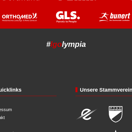
#
lgo
lympia
icklinks
Unsere Stammverei
essum
akt