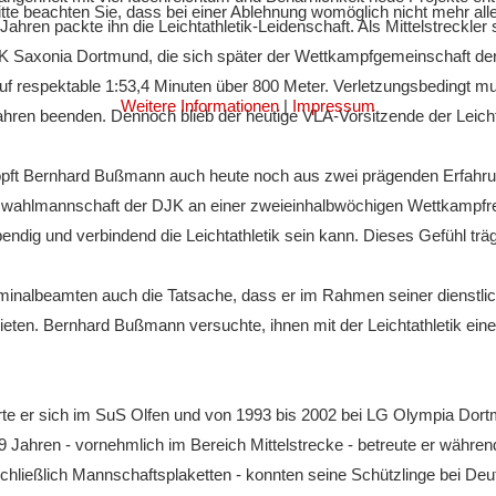
te beachten Sie, dass bei einer Ablehnung womöglich nicht mehr alle 
r Jahren packte ihn die Leichtathletik-Leidenschaft. Als Mittelstreckler 
JK Saxonia Dortmund, die sich später der Wettkampfgemeinschaft d
uf respektable 1:53,4 Minuten über 800 Meter. Verletzungsbedingt mu
Weitere Informationen
|
Impressum
ahren beenden. Dennoch blieb der heutige VLA-Vorsitzende der Leichta
öpft Bernhard Bußmann auch heute noch aus zwei prägenden Erfahr
uswahlmannschaft der DJK an einer zweieinhalbwöchigen Wettkampfrei
ebendig und verbindend die Leichtathletik sein kann. Dieses Gefühl träg
minalbeamten auch die Tatsache, dass er im Rahmen seiner dienstliche
ieten. Bernhard Bußmann versuchte, ihnen mit der Leichtathletik eine 
te er sich im SuS Olfen und von 1993 bis 2002 bei LG Olympia Dort
9 Jahren - vornehmlich im Bereich Mittelstrecke - betreute er während
nschließlich Mannschaftsplaketten - konnten seine Schützlinge bei De