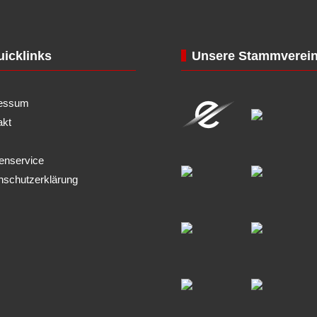
icklinks
Unsere Stammverei
essum
akt
enservice
nschutzerklärung