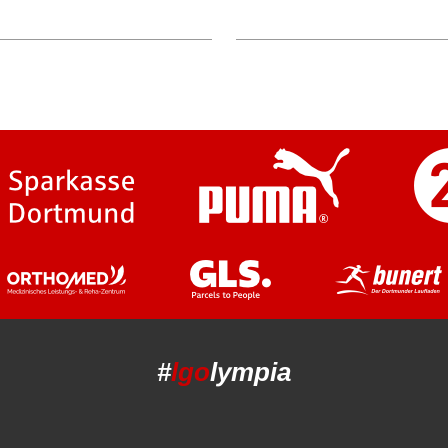
#
lgo
lympia