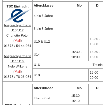
Altersklasse
Mo
Di
TSC Eintracht
4 bis 6 Jahre
Ansprechpartnerin
6 bis 8 Jahre
U10/U12:
Charlotte Peter
16:30 -
(
Mail
)
U10 & U12
18:00
01573 / 54 44 964
16:30 -
16:30 -
U14
Ansprechpartnerin
18:00
18:00
U14/U16:
U16
Trainin
Nele Wilkens
(
Mail
)
18:00 -
U18
01578 / 78 26 084
20:00
Altersklasse
Mo
Di
15:30 -
Eltern-Kind
16:10