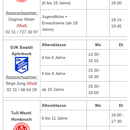
(6 bis 18 Jahre)
18:00
Ansprechpartner:
Jugendliche +
Dagmar Maier
18:15 -
Erwachsene (ab 18
(
Mail
)
19:45
Jahre)
02 31 / 727 30 97
Altersklasse
Mo
Di
DJK Ewaldi
Aplerbeck
14:30 -
4 bis 6 Jahre
15:15
15:30 -
6 bis 9 Jahre
16:30
Ansprechpartner:
Birgit Jung (
Mail
)
16:30 -
ab 10 Jahre
02 31 / 48 64 28
18:00
Altersklasse
Mo
Di
TuS Westf.
16:00 -
6 bis 11 Jahre
Hombruch
17:30