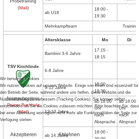
Probetraining
(
Mail
)
18:00 -
ab U18
19:30
Mehrkampfteam
Trainin
Altersklasse
Mo
Di
17:15 -
Bambini 3-6 Jahre
18:15
TSV Kirchlinde
6-8 Jahre
Wir benutzen Cookies
18:00 -
Wir nutzen Cookies auf unserer Website. Einige von ihnen sind essenziell für
9-12 Jahre
19:30
den Betrieb der Seite, während andere uns helfen, diese Website und die
Ansprechpartner:
Nutzererfahrung zu verbessern (Tracking Cookies). Sie können selbst
ab 18:00
ab 18:00
Rainer Buchholz
entscheiden, ob Sie die Cookies zulassen möchten. Bitte beachten Sie, dass
Uhr
Uhr
12-13 Jahre
(
Mail
)
bei einer Ablehnung womöglich nicht mehr alle Funktionalitäten der Seite zur
nach
nach
Verfügung stehen.
Absprache
Absprach
18:00 -
Akzeptieren
Ablehnen
ab 14 Jahre
20:00