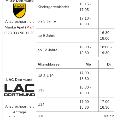
PTSV Dortmund
16:15 -
Kindergartenkinder
17:05
17:10 -
bis 9 Jahre
Ansprechpartner:
18:00
Marika Apel (
Mail
)
16:30 -
0 23 03 / 90 11 26
ab 9 Jahre
18:00
18:00 -
18:00 -
ab 12 Jahre
19:30
19:30
Altersklasse
Mo
Di
17:00 -
U8 & U10
18:30
LAC Dortmund
16:30 -
U12
18:00
17:00 -
17:00 -
U14
Ansprechpartner:
18:30
18:30
Anfrage
U16
Trainin