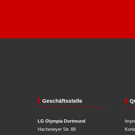
Geschäftsstelle
Qu
LG Olympia Dortmund
Impr
Hacheneyer Str. 88
Kont