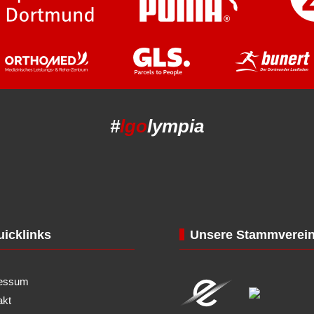
#
lgo
lympia
icklinks
Unsere Stammverei
essum
akt