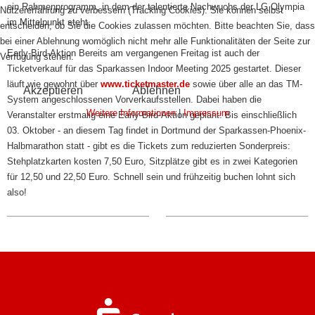
ein Rahmenprogramm, in dem der talentierte Nachwuchs der LG Olympia
Nutzererfahrung zu verbessern (Tracking Cookies). Sie können selbst
im Mittelpunkt steht.
entscheiden, ob Sie die Cookies zulassen möchten. Bitte beachten Sie, dass
bei einer Ablehnung womöglich nicht mehr alle Funktionalitäten der Seite zur
Early-Bird-Aktion Bereits am vergangenen Freitag ist auch der
Verfügung stehen.
Ticketverkauf für das Sparkassen Indoor Meeting 2025 gestartet. Dieser
läuft wie gewohnt über
www.ticketmaster.de
sowie über alle an das TM-
Akzeptieren
Ablehnen
System angeschlossenen Vorverkaufsstellen. Dabei haben die
Weitere Informationen
|
Impressum
Veranstalter erstmalig eine Early-Bird-Aktion geplant: Bis einschließlich
03. Oktober - an diesem Tag findet in Dortmund der Sparkassen-Phoenix-
Halbmarathon statt - gibt es die Tickets zum reduzierten Sonderpreis:
Stehplatzkarten kosten 7,50 Euro, Sitzplätze gibt es in zwei Kategorien
für 12,50 und 22,50 Euro. Schnell sein und frühzeitig buchen lohnt sich
also!