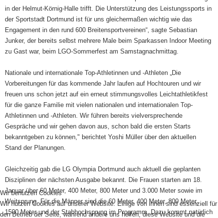
in der Helmut-Körnig-Halle trifft. Die Unterstützung des Leistungssports in
der Sportstadt Dortmund ist für uns gleichermaßen wichtig wie das
Engagement in den rund 600 Breitensportvereinen“, sagte Sebastian
Junker, der bereits selbst mehrere Male beim Sparkassen Indoor Meeting
zu Gast war, beim LGO-Sommerfest am Samstagnachmittag.
Nationale und internationale Top-Athletinnen und -Athleten „Die
Vorbereitungen für das kommende Jahr laufen auf Hochtouren und wir
freuen uns schon jetzt auf ein erneut stimmungsvolles Leichtathletikfest
für die ganze Familie mit vielen nationalen und internationalen Top-
Athletinnen und -Athleten. Wir führen bereits vielversprechende
Gespräche und wir gehen davon aus, schon bald die ersten Starts
bekanntgeben zu können," berichtet Yoshi Müller über den aktuellen
Stand der Planungen.
Gleichzeitig gab die LG Olympia Dortmund auch aktuell die geplanten
Disziplinen der nächsten Ausgabe bekannt. Die Frauen starten am 18.
Januar über 60 Meter, 400 Meter, 800 Meter und 3.000 Meter sowie im
Wir benutzen Cookies
Weitsprung. Für die Männer sind die 60 Meter, 400 Meter, 800 Meter,
Wir nutzen Cookies auf unserer Website. Einige von ihnen sind essenziell für
1500 Meter und der Stabhochsprung im Programm. Dazu kommt natürlich
den Betrieb der Seite, während andere uns helfen, diese Website und die