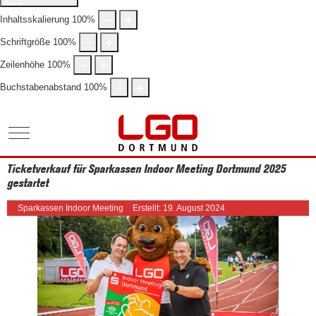
Inhaltsskalierung
100
%
Schriftgröße
100
%
Zeilenhöhe
100
%
Buchstabenabstand
100
%
Mobile Menu Toggle
Ticketverkauf für Sparkassen Indoor Meeting Dortmund 2025
gestartet
Sparkassen Indoor Meeting
Erstellt: 19. August 2024