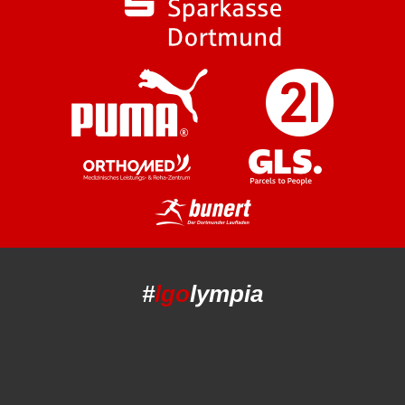
#
lgo
lympia