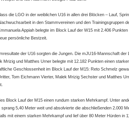
ass die LGO in der weiblichen U16 in allen drei Blöcken – Lauf, Spri
ie Nachwuchsarbeit in den Stammvereinen und den Trainingsgruppen de
Emmanuela Appiah belegte im Block Lauf der W15 mit 2.406 Punkten Pl
eue persönliche Bestzeit.
eamresultate der U16 sorgten die Jungen. Die mJU16-Mannschaft der
Mrizig und Matthes Urner belegte mit 12.182 Punkten einen starken
ftliche Geschlossenheit im Block Lauf der M15: Reto Schmelz gewa
itter, Tom Eichmann Vierter, Malek Mrizig Sechster und Matthes Urn
t.
des Block Lauf der M15 einen rundum starken Mehrkampf. Unter and
prang 5,40 Meter weit und absolvierte die abschließenden 2.000 Met
alls mit einem starken Mehrkampf und lief über 80 Meter Hürden in 