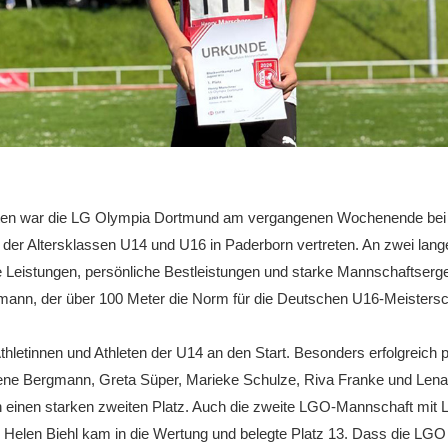
hleten war die LG Olympia Dortmund am vergangenen Wochenende bei
der Altersklassen U14 und U16 in Paderborn vertreten. An zwei lang
eistungen, persönliche Bestleistungen und starke Mannschaftsergeb
ann, der über 100 Meter die Norm für die Deutschen U16-Meisterscha
letinnen und Athleten der U14 an den Start. Besonders erfolgreich pr
ene Bergmann, Greta Süper, Marieke Schulze, Riva Franke und Lena 
einen starken zweiten Platz. Auch die zweite LGO-Mannschaft mit La
d Helen Biehl kam in die Wertung und belegte Platz 13. Dass die LGO i