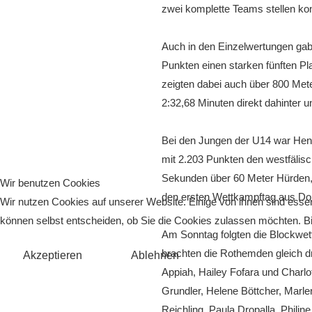
zwei komplette Teams stellen konn
Auch in den Einzelwertungen gab
Punkten einen starken fünften Pl
zeigten dabei auch über 800 Meter
2:32,68 Minuten direkt dahinter u
Bei den Jungen der U14 war Hen
mit 2.203 Punkten den westfälis
Sekunden über 60 Meter Hürden,
Wir benutzen Cookies
den ersten Wettkampftag aus Dort
Wir nutzen Cookies auf unserer Website. Einige von ihnen sind essen
können selbst entscheiden, ob Sie die Cookies zulassen möchten. Bit
Am Sonntag folgten die Blockwettk
brachten die Rothemden gleich d
Akzeptieren
Ablehnen
Appiah, Hailey Fofara und Charlo
Grundler, Helene Böttcher, Marl
Reichling, Paula Dropalla, Phili