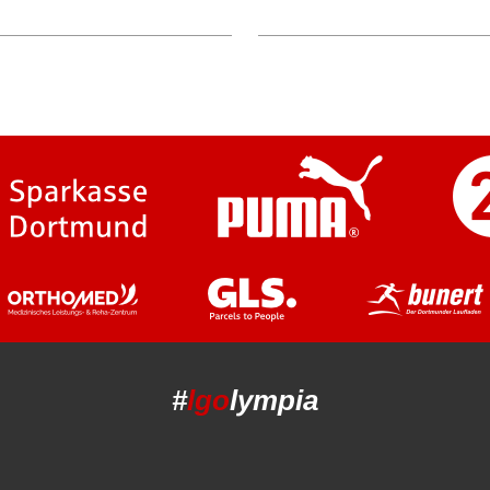
#
lgo
lympia