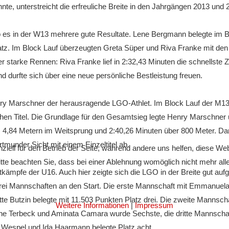
te, unterstreicht die erfreuliche Breite in den Jahrgängen 2013 und 
 es in der W13 mehrere gute Resultate. Lene Bergmann belegte im Bl
atz. Im Block Lauf überzeugten Greta Süper und Riva Franke mit den
 starke Rennen: Riva Franke lief in 2:32,43 Minuten die schnellste Z
nd durfte sich über eine neue persönliche Bestleistung freuen.
ry Marschner der herausragende LGO-Athlet. Im Block Lauf der M13
chen Titel. Die Grundlage für den Gesamtsieg legte Henry Marschner 
 4,84 Metern im Weitsprung und 2:40,26 Minuten über 800 Meter. D
munder Sicht mit einem Einzeltitel ab.
ziell für den Betrieb der Seite, während andere uns helfen, diese We
te beachten Sie, dass bei einer Ablehnung womöglich nicht mehr alle 
ämpfe der U16. Auch hier zeigte sich die LGO in der Breite gut aufge
rei Mannschaften an den Start. Die erste Mannschaft mit Emmanuela
tte Butzin belegte mit 11.503 Punkten Platz drei. Die zweite Mannsch
Weitere Informationen
|
Impressum
ene Terbeck und Aminata Camara wurde Sechste, die dritte Mannschaf
ne Wespel und Ida Haarmann belegte Platz acht.