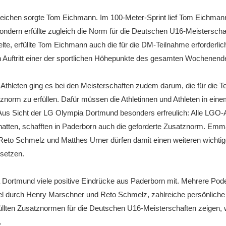
zeichen sorgte Tom Eichmann. Im 100-Meter-Sprint lief Tom Eichmann
 sondern erfüllte zugleich die Norm für die Deutschen U16-Meistersc
e, erfüllte Tom Eichmann auch die für die DM-Teilnahme erforderli
Auftritt einer der sportlichen Höhepunkte des gesamten Wochenend
-Athleten ging es bei den Meisterschaften zudem darum, die für die
tznorm zu erfüllen. Dafür müssen die Athletinnen und Athleten in ei
Aus Sicht der LG Olympia Dortmund besonders erfreulich: Alle LGO-A
 hatten, schafften in Paderborn auch die geforderte Zusatznorm. Em
Reto Schmelz und Matthes Urner dürfen damit einen weiteren wicht
setzen.
ortmund viele positive Eindrücke aus Paderborn mit. Mehrere Pode
el durch Henry Marschner und Reto Schmelz, zahlreiche persönlich
llten Zusatznormen für die Deutschen U16-Meisterschaften zeigen, wi
.