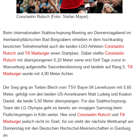
Constantin Rutsch (Foto: Stefan Mayer)
Beim Internationalen Stabhochsprung-Meeting am Donnerstagabend im
rheinland-pfälzischen Bad Bergzabern erhielten in dem hochkarätig
besetzten Teilnehmerfeld auch die beiden LGO-Athleten
Constantin
Rutsch
und
Till Marburger
einen Startplatz. Dabei stellte
Constantin
Rutsch
mit übersprungenen 5,10 Meter seine erst fünf Tage zuvor in
Wasserburg aufgestellte Saisonbestleistung und landete auf Rang 5.
Till
Marburger
wurde mit 4,90 Meter Achter.
Der Sieg ging an Torben Blech vom TSV Bayer 04 Leverkusen mit 5,60
Meter, gefolgt von den beiden US-Amerikanern Matt Ludwig und Keaton
Daniel, die beide 5,50 Meter übersprangen. Für das Stabhochsprung-
Team der LG Olympia geht es bereits am morgigen Samstag beim
Flutlichtspringen in Köln weiter. Hier sind
Constantin Rutsch
und
Till
Marburger
jedoch nicht im Start, für sie steht der nächste Wettkampf am
Donnerstag mit den Deutschen Hochschul-Meisterschaften in Duisburg
an.