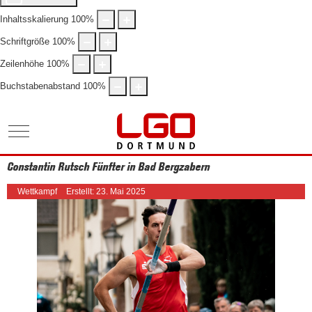
Inhaltsskalierung
100
%
Schriftgröße
100
%
Zeilenhöhe
100
%
Buchstabenabstand
100
%
Mobile Menu Toggle
Constantin Rutsch Fünfter in Bad Bergzabern
Wettkampf
Erstellt: 23. Mai 2025