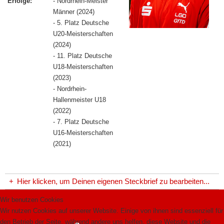
Erfolge:
- Nordrhein-Meister
Männer (2024)
- 5. Platz Deutsche
U20-Meisterschaften
(2024)
- 11. Platz Deutsche
U18-Meisterschaften
(2023)
- Nordrhein-
Hallenmeister U18
(2022)
- 7. Platz Deutsche
U16-Meisterschaften
(2021)
+
Hier klicken, um Deinen eigenen Steckbrief zu bearbeiten...
Wir benutzen Cookies
Wir nutzen Cookies auf unserer Website. Einige von ihnen sind essenziell für
den Betrieb der Seite, während andere uns helfen, diese Website und die