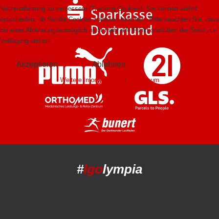
Nutzererfahrung zu verbessern (Tracking Cookies). Sie können selbst
entscheiden, ob Sie die Cookies zulassen möchten. Bitte beachten Sie, dass
bei einer Ablehnung womöglich nicht mehr alle Funktionalitäten der Seite zur
Verfügung stehen.
Akzeptieren
Ablehnen
Weitere Informationen
|
Impressum
#
lgo
lympia