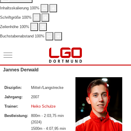
Inhaltsskalierung
100
%
Schriftgröße
100
%
Zeilenhöhe
100
%
Buchstabenabstand
100
%
Mobile Menu Toggle
Jannes Derwald
Disziplin:
Mittel-/Langstrecke
Jahrgang:
2007
Trainer:
Heiko Schulze
Bestleistung:
800m - 2:03,75 min
(2024)
1500m - 4:07,95 min