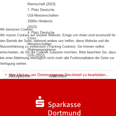
Mannschaft (2023)
7. Platz Deutsche
U16-Meisterschaften
1500m Hindernis
(2022)
Wir benutzen Cookies
4. Platz Deutsche
Wir nutzen Cookies auf unserer Website. Einige von ihnen sind essenziell für
Cross
den Betrieb der Seite, während andere uns helfen, diese Website und die
Meisterschaften
Nutzererfahrung zu verbessern (Tracking Cookies). Sie können selbst
(Rahmenprogramm
entscheiden, ob Sie die Cookies zulassen möchten. Bitte beachten Sie, dass
U16) (2022)
bei einer Ablehnung womöglich nicht mehr alle Funktionalitäten der Seite zur
Verfügung stehen.
+
Hier klicken, um Deinen eigenen Steckbrief zu bearbeiten...
Akzeptieren
Ablehnen
Weitere Informationen
|
Impressum