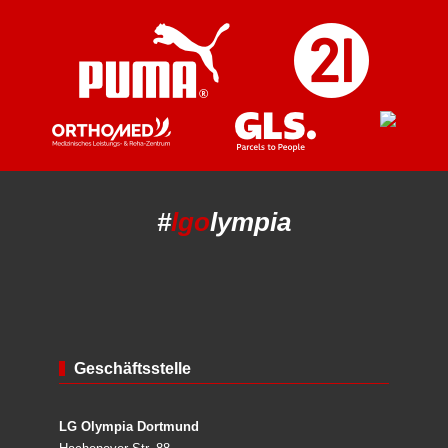
#
lgo
lympia
Geschäftsstelle
LG Olympia Dortmund