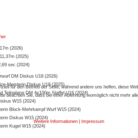
her
,17m (2026)
 11,37m (2025)
,69 sec (2024)
terwurf DM Diskus U18 (2026)
ize-Meisterin Diskus U18 (2025)
ziell für den Betrieb der Seite, während andere uns helfen, diese We
 und Teilnahme DM 4x100m Staffel U16 (2024)
te beachten Sie, dass bei einer Ablehnung womöglich nicht mehr alle 
Diskus W15 (2024)
terin Block-Mehrkampf Wurf W15 (2024)
terin Diskus W15 (2024)
Weitere Informationen
|
Impressum
terin Kugel W15 (2024)