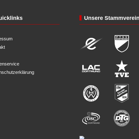
icklinks
Unsere Stammverei
essum
akt
enservice
nschutzerklärung