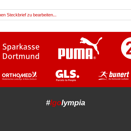
en Steckbrief zu bearbeiten...
#
lgo
lympia