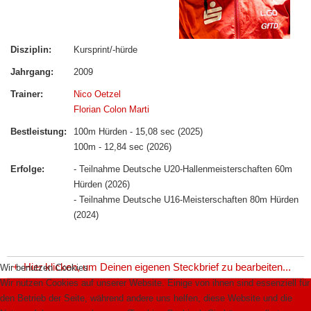
Disziplin:
Kursprint/-hürde
Jahrgang:
2009
Trainer:
Nico Oetzel
Florian Colon Marti
Bestleistung:
100m Hürden - 15,08 sec (2025)
100m - 12,84 sec (2026)
Erfolge:
- Teilnahme Deutsche U20-Hallenmeisterschaften 60m
Hürden (2026)
- Teilnahme Deutsche U16-Meisterschaften 80m Hürden
(2024)
+
Hier klicken, um Deinen eigenen Steckbrief zu bearbeiten...
Wir benutzen Cookies
Wir nutzen Cookies auf unserer Website. Einige von ihnen sind essenziell für
den Betrieb der Seite, während andere uns helfen, diese Website und die