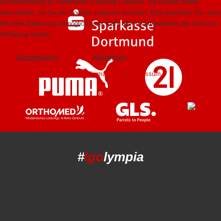
Nutzererfahrung zu verbessern (Tracking Cookies). Sie können selbst
entscheiden, ob Sie die Cookies zulassen möchten. Bitte beachten Sie, dass
bei einer Ablehnung womöglich nicht mehr alle Funktionalitäten der Seite zur
Verfügung stehen.
Akzeptieren
Ablehnen
Weitere Informationen
|
Impressum
#
lgo
lympia