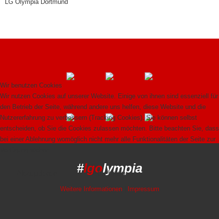
LG Olympia Dortmund
Wir benutzen Cookies
Wir nutzen Cookies auf unserer Website. Einige von ihnen sind essenziell für
den Betrieb der Seite, während andere uns helfen, diese Website und die
Nutzererfahrung zu verbessern (Tracking Cookies). Sie können selbst
entscheiden, ob Sie die Cookies zulassen möchten. Bitte beachten Sie, dass
bei einer Ablehnung womöglich nicht mehr alle Funktionalitäten der Seite zur
Verfügung stehen.
#
lgo
lympia
Akzeptieren
Ablehnen
Weitere Informationen
|
Impressum