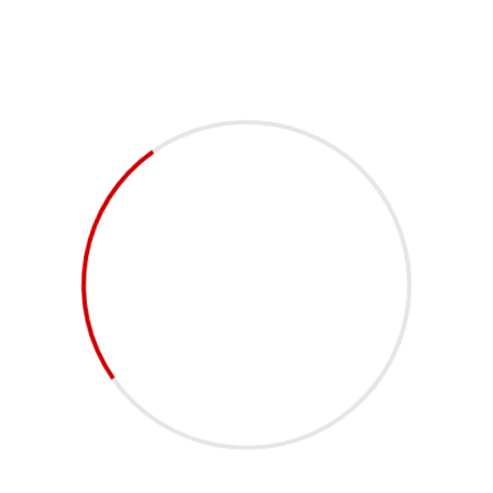
Wir benutzen Cookies
Wir nutzen Cookies auf unserer Website. Einige von ihnen sind essenziell für
den Betrieb der Seite, während andere uns helfen, diese Website und die
Nutzererfahrung zu verbessern (Tracking Cookies). Sie können selbst
entscheiden, ob Sie die Cookies zulassen möchten. Bitte beachten Sie, dass
bei einer Ablehnung womöglich nicht mehr alle Funktionalitäten der Seite zur
Verfügung stehen.
#
lgo
lympia
Akzeptieren
Ablehnen
Weitere Informationen
|
Impressum
Geschäftsstelle