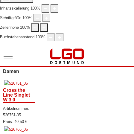
Inhaltsskalierung
100
%
Schriftgröße
100
%
Zeilenhöhe
100
%
Buchstabenabstand
100
%
Mobile Menu Toggle
Damen
Cross the
Line Singlet
W 3.0
Artikelnummer:
526751-05
Preis:
40,50
€