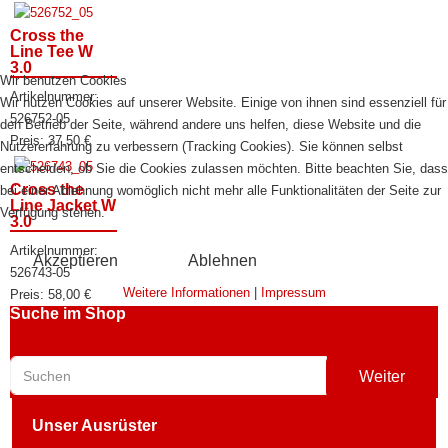
Cross the
Line Tee W
3.0
Wir benutzen Cookies
Artikelnummer:
Wir nutzen Cookies auf unserer Website. Einige von ihnen sind essenziell für
526752-05
den Betrieb der Seite, während andere uns helfen, diese Website und die
Preis:
37,50
€
Nutzererfahrung zu verbessern (Tracking Cookies). Sie können selbst
entscheiden, ob Sie die Cookies zulassen möchten. Bitte beachten Sie, dass
Cross the
bei einer Ablehnung womöglich nicht mehr alle Funktionalitäten der Seite zur
Line Jacket W
Verfügung stehen.
3.0
Artikelnummer:
Akzeptieren
Ablehnen
526743-05
Weitere Informationen
|
Impressum
Preis:
58,00
€
Suche im Shop
Weiter
Unser Ausrüster