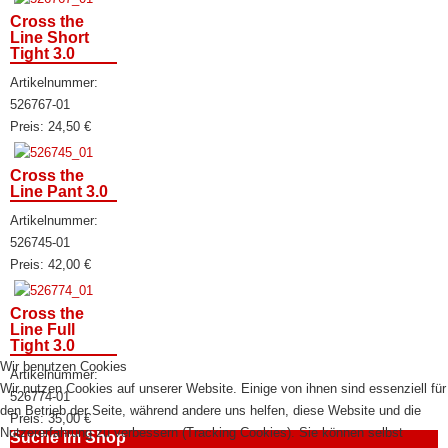
Cross the
Line Short
Tight 3.0
Artikelnummer:
526767-01
Preis:
24,50
€
Cross the
Line Pant 3.0
Artikelnummer:
526745-01
Preis:
42,00
€
Cross the
Line Full
Tight 3.0
Wir benutzen Cookies
Artikelnummer:
Wir nutzen Cookies auf unserer Website. Einige von ihnen sind essenziell für
526774-01
den Betrieb der Seite, während andere uns helfen, diese Website und die
Preis:
35,00
€
Nutzererfahrung zu verbessern (Tracking Cookies). Sie können selbst
Suche im Shop