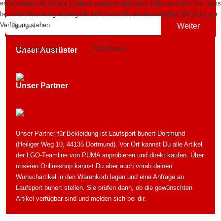
entscheiden, ob Sie die Cookies zulassen möchten. Bitte beachten Sie, dass
bei einer Ablehnung womöglich nicht mehr alle Funktionalitäten der Seite zur
Verfügung stehen.
Weiter
Akzeptieren
Ablehnen
Unser Ausrüster
Weitere Informationen
|
Impressum
Unser Partner
Unser Partner für Bekleidung ist Laufsport bunert Dortmund
(Heiliger Weg 10, 44135 Dortmund). Vor Ort kannst Du alle Artikel
der LGO-Teamline von PUMA anprobieren und direkt kaufen. Über
unseren Onlineshop kannst Du aber auch vorab deinen
Wunschartikel in den Warenkorb legen und eine Anfrage an
Laufsport bunert stellen. Sie prüfen dann, ob die gewünschten
Artikel verfügbar sind und melden sich bei dir.