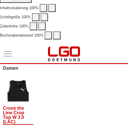
Inhaltsskalierung
100
%
Schriftgröße
100
%
Zeilenhöhe
100
%
Buchstabenabstand
100
%
Mobile Menu Toggle
Damen
Cross the
Line Crop
Top W 3.0
(LAC)