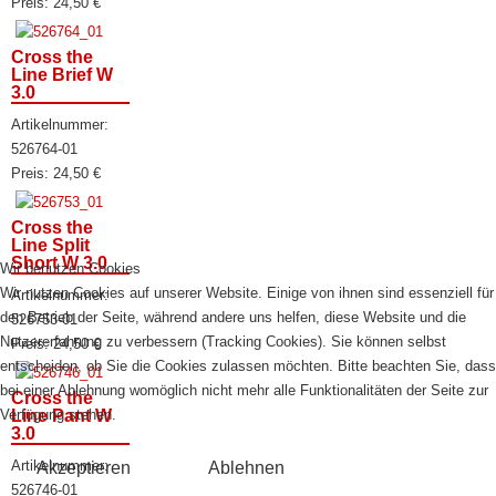
Preis:
24,50
€
Cross the
Line Brief W
3.0
Artikelnummer:
526764-01
Preis:
24,50
€
Cross the
Line Split
Short W 3.0
Wir benutzen Cookies
Wir nutzen Cookies auf unserer Website. Einige von ihnen sind essenziell für
Artikelnummer:
den Betrieb der Seite, während andere uns helfen, diese Website und die
526753-01
Nutzererfahrung zu verbessern (Tracking Cookies). Sie können selbst
Preis:
24,50
€
entscheiden, ob Sie die Cookies zulassen möchten. Bitte beachten Sie, dass
bei einer Ablehnung womöglich nicht mehr alle Funktionalitäten der Seite zur
Cross the
Line Pant W
Verfügung stehen.
3.0
Artikelnummer:
Akzeptieren
Ablehnen
526746-01