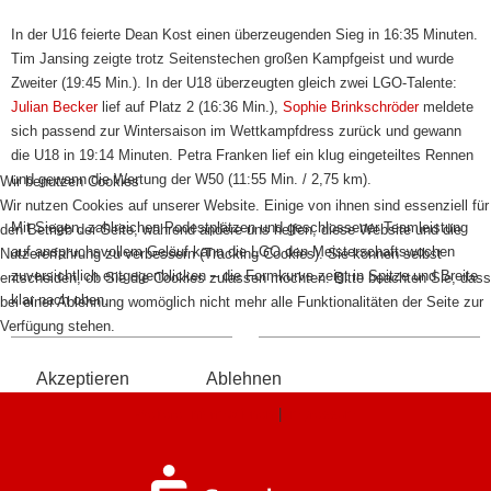
In der U16 feierte Dean Kost einen überzeugenden Sieg in 16:35 Minuten.
Tim Jansing zeigte trotz Seitenstechen großen Kampfgeist und wurde
Zweiter (19:45 Min.). In der U18 überzeugten gleich zwei LGO-Talente:
Julian Becker
lief auf Platz 2 (16:36 Min.),
Sophie Brinkschröder
meldete
sich passend zur Wintersaison im Wettkampfdress zurück und gewann
die U18 in 19:14 Minuten. Petra Franken lief ein klug eingeteiltes Rennen
und gewann die Wertung der W50 (11:55 Min. / 2,75 km).
Wir benutzen Cookies
Wir nutzen Cookies auf unserer Website. Einige von ihnen sind essenziell für
Mit Siegen, zahlreichen Podestplätzen und geschlossener Teamleistung
den Betrieb der Seite, während andere uns helfen, diese Website und die
auf anspruchsvollem Geläuf kann die LGO den Meisterschaftswochen
Nutzererfahrung zu verbessern (Tracking Cookies). Sie können selbst
zuversichtlich entgegenblicken – die Formkurve zeigt in Spitze und Breite
entscheiden, ob Sie die Cookies zulassen möchten. Bitte beachten Sie, dass
klar nach oben.
bei einer Ablehnung womöglich nicht mehr alle Funktionalitäten der Seite zur
Verfügung stehen.
Akzeptieren
Ablehnen
Weitere Informationen
|
Impressum