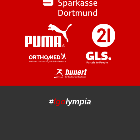
#
lgo
lympia