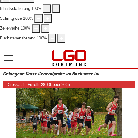
Inhaltsskalierung
100
%
Schriftgröße
100
%
Zeilenhöhe
100
%
Buchstabenabstand
100
%
Mobile Menu Toggle
Gelungene Cross-Generalprobe im Backumer Tal
Crosslauf
Erstellt: 28. Oktober 2025