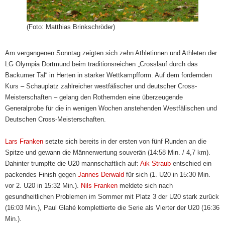
(Foto: Matthias Brinkschröder)
Am vergangenen Sonntag zeigten sich zehn Athletinnen und Athleten der
LG Olympia Dortmund beim traditionsreichen „Crosslauf durch das
Backumer Tal“ in Herten in starker Wettkampfform. Auf dem fordernden
Kurs – Schauplatz zahlreicher westfälischer und deutscher Cross-
Meisterschaften – gelang den Rothemden eine überzeugende
Generalprobe für die in wenigen Wochen anstehenden Westfälischen und
Deutschen Cross-Meisterschaften.
Lars Franken
setzte sich bereits in der ersten von fünf Runden an die
Spitze und gewann die Männerwertung souverän (14:58 Min. / 4,7 km).
Dahinter trumpfte die U20 mannschaftlich auf:
Aik Straub
entschied ein
packendes Finish gegen
Jannes Derwald
für sich (1. U20 in 15:30 Min.
vor 2. U20 in 15:32 Min.).
Nils Franken
meldete sich nach
gesundheitlichen Problemen im Sommer mit Platz 3 der U20 stark zurück
(16:03 Min.), Paul Glahé komplettierte die Serie als Vierter der U20 (16:36
Min.).