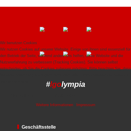
Wir benutzen Cookies
Wir nutzen Cookies auf unserer Website. Einige von ihnen sind essenziell für
den Betrieb der Seite, während andere uns helfen, diese Website und die
Nutzererfahrung zu verbessern (Tracking Cookies). Sie können selbst
entscheiden, ob Sie die Cookies zulassen möchten. Bitte beachten Sie, dass
bei einer Ablehnung womöglich nicht mehr alle Funktionalitäten der Seite zur
Verfügung stehen.
#
lgo
lympia
Akzeptieren
Ablehnen
Weitere Informationen
|
Impressum
Geschäftsstelle