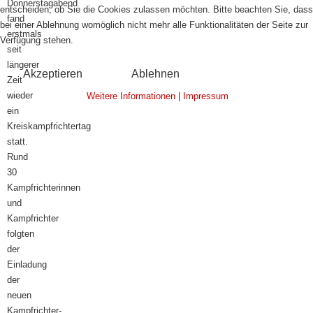
Donnerstagabend
entscheiden, ob Sie die Cookies zulassen möchten. Bitte beachten Sie, dass
fand
bei einer Ablehnung womöglich nicht mehr alle Funktionalitäten der Seite zur
erstmals
Verfügung stehen.
seit
längerer
Akzeptieren
Ablehnen
Zeit
wieder
Weitere Informationen
|
Impressum
ein
Kreiskampfrichtertag
statt.
Rund
30
Kampfrichterinnen
und
Kampfrichter
folgten
der
Einladung
der
neuen
Kampfrichter-