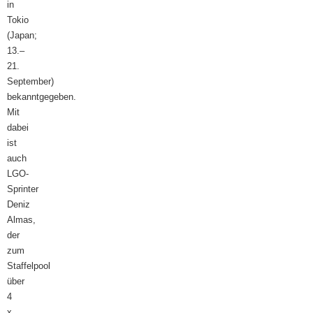
in
Tokio
(Japan;
13.–
21.
September)
bekanntgegeben.
Mit
dabei
ist
auch
LGO-
Sprinter
Deniz
Almas,
der
zum
Staffelpool
über
4
x