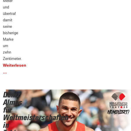
Meter
und
übertraf
damit
seine
bisherige
Marke
um
zehn
Zentimeter.
Weiterlesen
…
Deniz
Almas
für
Weltmeisterschaften
in