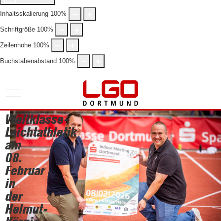
Inhaltsskalierung
100
%
Schriftgröße
100
%
Zeilenhöhe
100
%
Buchstabenabstand
100
%
Mobile Menu Toggle
Weltklasse-
Leichtathletik
am
08.
Februar
in
der
Helmut-