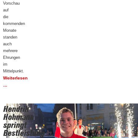
Vorschau
auf
die
kommenden
Monate
standen
auch
mehrere
Ehrungen
im
Mittelpunkt.
Weiterlesen
…
Hendrik
Hohmann
springt
Bestleistung