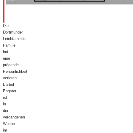
27.
August
2025
Die
Dortmunder
Leichtathletik-
Familie
hat
eine
prägende
Persönlichkeit
verloren:
Bärbel
Engster
ist
in
der
vergangenen
Woche
im