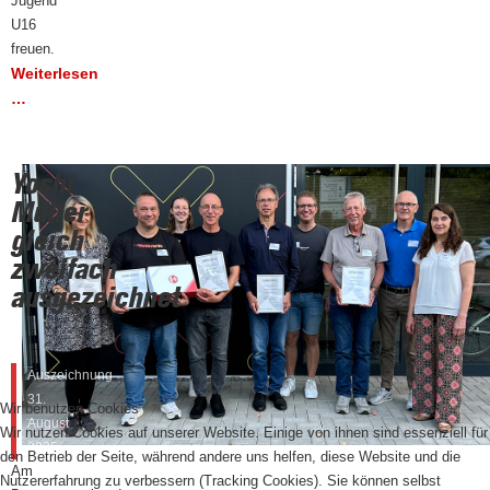
Jugend
U16
freuen.
Weiterlesen
…
Yoshi
Müller
gleich
zweifach
ausgezeichnet
Auszeichnung
31.
Wir benutzen Cookies
August
Wir nutzen Cookies auf unserer Website. Einige von ihnen sind essenziell für
2025
den Betrieb der Seite, während andere uns helfen, diese Website und die
Am
Nutzererfahrung zu verbessern (Tracking Cookies). Sie können selbst