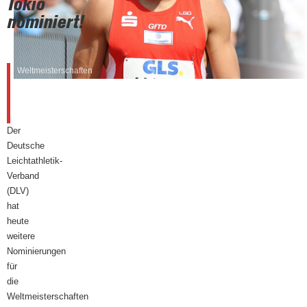
Tokio
nominiert!
Weltmeisterschaften
29.
August
2025
Der
Deutsche
Leichtathletik-
Verband
(DLV)
hat
heute
weitere
Nominierungen
für
die
Weltmeisterschaften