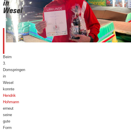
in
Wesel
Wettkampf
30.
August
2025
Beim
3.
Domspringen
in
Wesel
konnte
Hendrik
Hohmann
erneut
seine
gute
Form