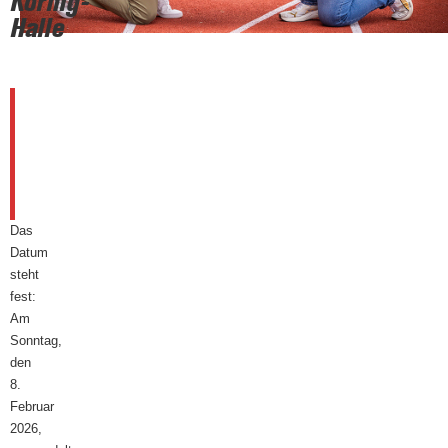
Körnig-
Halle
Sparkassen
Indoor
Meeting
12.
September
2025
Das
Datum
steht
fest:
Am
Sonntag,
den
8.
Februar
2026,