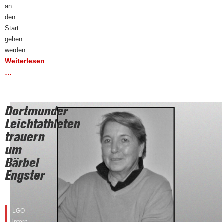
an
den
Start
gehen
werden.
Weiterlesen
…
Dortmunder
Leichtathleten
trauern
um
Bärbel
Engster
LGO
intern